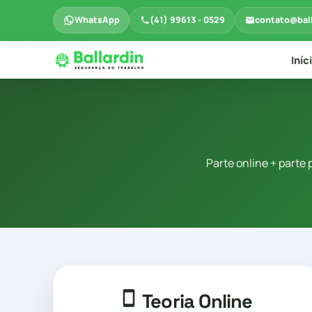
WhatsApp
(41) 99613 - 0529
contato@bal
Iníc
Parte online + parte
Teoria Online