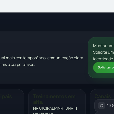
Montar um
Solicite u
sual mais contemporâneo, comunicação clara
identidade 
ais e corporativos.
Solicitar
ipais
Treinamentos em
Canais
alta
(41) 
NR 01
CIPA
EPI
NR 10
NR 11