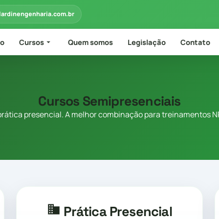
lardinengenharia.com.br
io
Cursos
Quem somos
Legislação
Contato
Cursos Semipresenciais
 prática presencial. A melhor combinação para treinamentos N
Prática Presencial