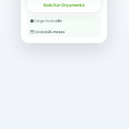
Solicitar Orçamento
Carga Horária
8h
Validade
24 meses