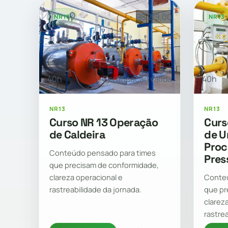
R$ 219,00
NR13
NR13
40h
40h
Certificação válida
NR13
NR13
Curs
Curso NR 13 Operação
de U
de Caldeira
Proc
Conteúdo pensado para times
Press
que precisam de conformidade,
Conteú
clareza operacional e
que pr
rastreabilidade da jornada.
clarez
rastre