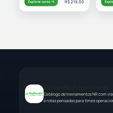
R$ 219,00
Explorar curso
Explo
Ballardin Engenharia
Catálogo de treinamentos NR com vi
e rotas pensadas para times operacion