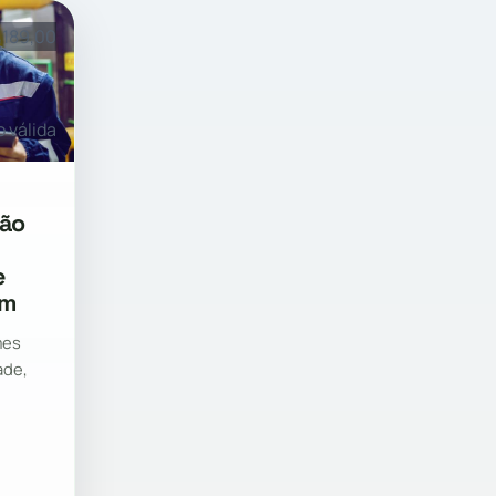
 189,00
o válida
ção
e
em
mes
ade,