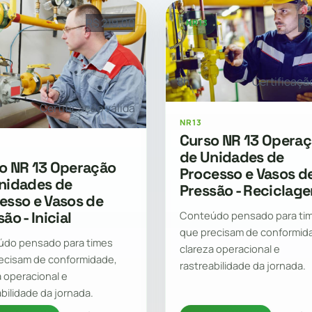
R$ 219,00
R$
NR13
8h
Certificaçã
Certificação válida
NR13
Curso NR 13 Opera
de Unidades de
o NR 13 Operação
Processo e Vasos d
nidades de
Pressão - Reciclag
esso e Vasos de
ão - Inicial
Conteúdo pensado para ti
que precisam de conformid
do pensado para times
clareza operacional e
ecisam de conformidade,
rastreabilidade da jornada.
a operacional e
abilidade da jornada.