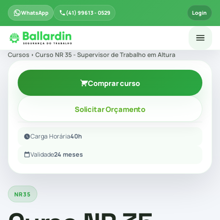
WhatsApp
(41) 99613 - 0529
Login
Cursos
Curso NR 35 - Supervisor de Trabalho em Altura
Comprar curso
Solicitar Orçamento
Carga Horária
40h
Validade
24 meses
NR35