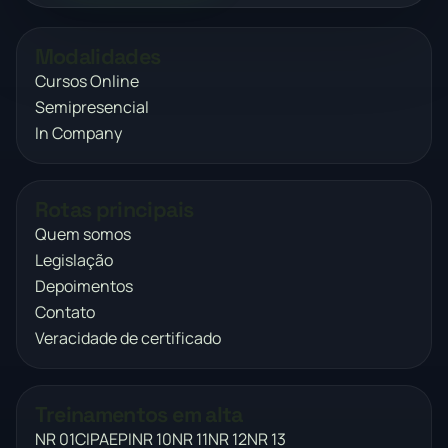
Modalidades
Cursos Online
Semipresencial
In Company
Rotas principais
Quem somos
Legislação
Depoimentos
Contato
Veracidade de certificado
Treinamentos em alta
NR 01
CIPA
EPI
NR 10
NR 11
NR 12
NR 13