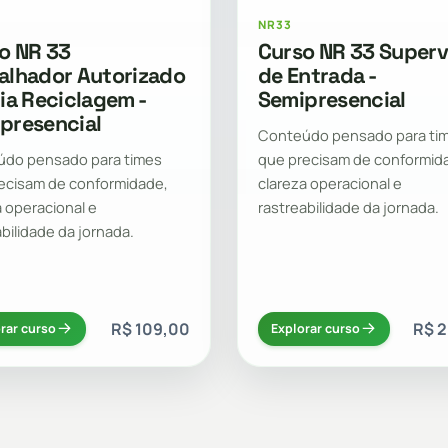
NR33
o NR 33
Curso NR 33 Superv
alhador Autorizado
de Entrada -
gia Reciclagem -
Semipresencial
presencial
Conteúdo pensado para ti
do pensado para times
que precisam de conformid
ecisam de conformidade,
clareza operacional e
a operacional e
rastreabilidade da jornada.
abilidade da jornada.
R$ 109,00
R$ 
rar curso
Explorar curso