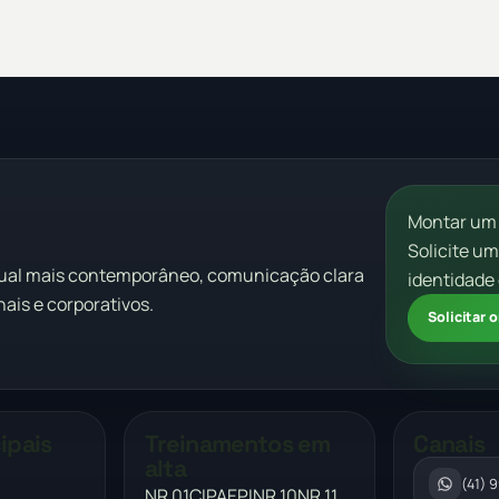
Montar um
Solicite u
sual mais contemporâneo, comunicação clara
identidade 
ais e corporativos.
Solicitar
ipais
Treinamentos em
Canais
alta
(41) 
NR 01
CIPA
EPI
NR 10
NR 11