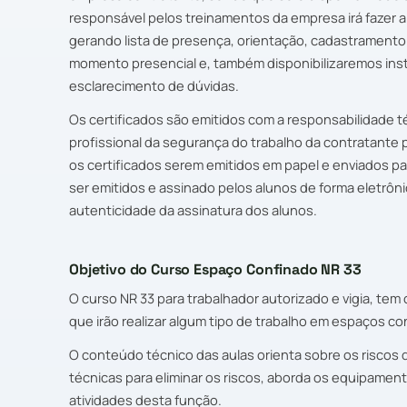
responsável pelos treinamentos da empresa irá fazer 
gerando lista de presença, orientação, cadastramento d
momento presencial e, também disponibilizaremos inst
esclarecimento de dúvidas.
Os certificados são emitidos com a responsabilidade té
profissional da segurança do trabalho da contratante 
os certificados serem emitidos em papel e enviados p
ser emitidos e assinado pelos alunos de forma eletrôni
autenticidade da assinatura dos alunos.
Objetivo do Curso Espaço Confinado NR 33
O curso NR 33 para trabalhador autorizado e vigia, tem
que irão realizar algum tipo de trabalho em espaços co
O conteúdo técnico das aulas orienta sobre os riscos 
técnicas para eliminar os riscos, aborda os equipament
atividades desta função.