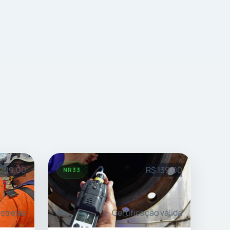
 209,00
R$ 139,00
NR33
estrelas
8h
Certificação válida