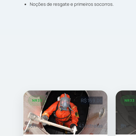
Noções de resgate e primeiros socorros.
R$ 169,00
NR33
NR33
16h
4.1 estrelas
8h