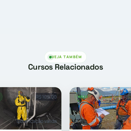
VEJA TAMBÉM
Cursos Relacionados
R$ 109,00
R$
NR33
Certificação válida
40h
3.7 