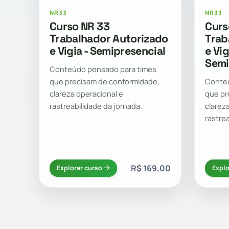
NR33
NR33
Curso NR 33
Curs
Trabalhador Autorizado
Trab
e Vigia - Semipresencial
e Vi
Semi
Conteúdo pensado para times
que precisam de conformidade,
Conteú
clareza operacional e
que pr
rastreabilidade da jornada.
clarez
rastre
R$ 169,00
Explorar curso
Explo